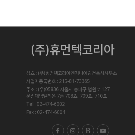
(주)휴먼텍코리아
상호 : (주)휴먼텍코리아엔지니어링건축사사무소
사업자등록번호 : 215-81-73365
주소 : (우)05836 서울시 송파구 법원로 127
문정대명벨리온 7층 708호, 709호, 710호
Tel : 02-474-6002
Fax : 02-474-6004