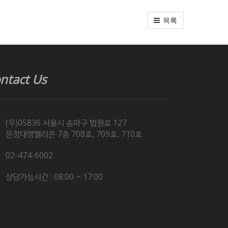
목록
ntact Us
(우)05836 서울시 송파구 법원로 127
문정대명밸리온 7층 708호, 709호, 710호
02-474-6002
상담가능시간 : 08:00 ~ 17:00